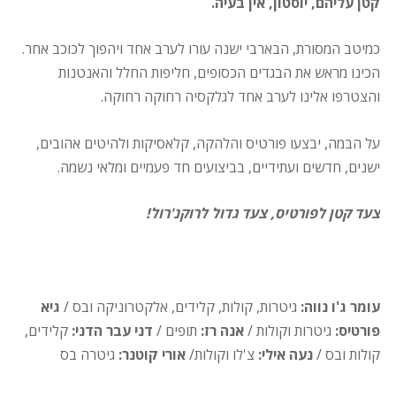
קטן עליהם, יוסטון, אין בעיה.
כמיטב המסורת, הבארבי ישנה עורו לערב אחד ויהפוך לכוכב אחר.
הכינו מראש את הבגדים הכסופים, חליפות החלל והאנטנות
והצטרפו אלינו לערב אחד לגלקסיה רחוקה רחוקה.
על הבמה, יבצעו פורטיס והלהקה, קלאסיקות ולהיטים אהובים,
ישנים, חדשים ועתידיים, בביצועים חד פעמיים ומלאי נשמה.
צעד קטן לפורטיס, צעד גדול לרוקנ'רול!
עומר ג'ו נווה:
גיטרות, קולות, קלידים, אלקטרוניקה ובס /
גיא
פורטיס:
גיטרות וקולות /
אנה רז:
תופים /
דני עבר הדני:
קלידים,
קולות ובס
/
נעה אילי:
צ'לו
וקולות/
אורי קוטנר:
גיטרה בס