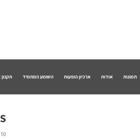
תמונות
אודות
ארכיון הופעות
השומע המתמיד
תקנון 
S
010